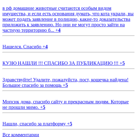
в рф домашние животные считаются особым видом
имущества, и если есть основания думать, что кота украли, вы
может подать заявление в полицию, какие-то доказательства
приложить к заявлению. Но они не могут просто зайти на
частную территорию б...
+
4
Нашелся. Спасибо
+
4
КУЗЮ НАШЛИ !!! СПАСИБО ЗА ПУБЛИКАЦИЮ !!!
+
5
Здравствуйте! Удалите, пожалуйста, пост, кошечка найдена!
Большое спасибо за помощь
+
5
Мопсик дома, спасибо сайту и прекрасным людям. Которые
не прошли мимо.
+
5
Нашли, спасибо за платформу
+
5
Все комментарии