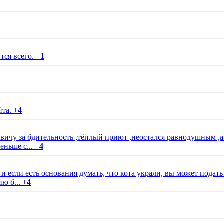
тся всего.
+
1
йта.
+
4
чу за бдительность ,тёплый приют ,неостался равнодушным ,а
еньше с...
+
4
если есть основания думать, что кота украли, вы может подать
ию б...
+
4