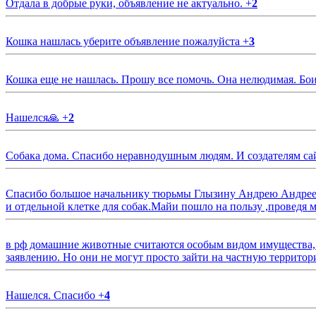
Отдала в добрые руки, объявление не актуально.
+
2
Кошка нашлась уберите объявление пожалуйста
+
3
Кошка еще не нашлась. Прошу все помочь. Она нелюдимая. Бои
Нашелся🙏
+
2
Собака дома. Спасибо неравнодушным людям. И создателям са
Спасибо большое начальнику тюрьмы Глызину Андрею Андрееви
и отдельной клетке для собак.Майи пошло на пользу ,проведя м
в рф домашние животные считаются особым видом имущества, и 
заявлению. Но они не могут просто зайти на частную территор
Нашелся. Спасибо
+
4