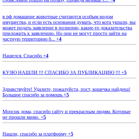
в рф домашние животные считаются особым видом
имущества, и если есть основания думать, что кота украли, вы
может подать заявление в полицию, какие-то доказательства
приложить к заявлению. Но они не могут просто зайти на
частную территорию б...
+
4
Нашелся. Спасибо
+
4
КУЗЮ НАШЛИ !!! СПАСИБО ЗА ПУБЛИКАЦИЮ !!!
+
5
Здравствуйте! Удалите, пожалуйста, пост, кошечка найдена!
Большое спасибо за помощь
+
5
Мопсик дома, спасибо сайту и прекрасным людям. Которые
не прошли мимо.
+
5
Нашли, спасибо за платформу
+
5