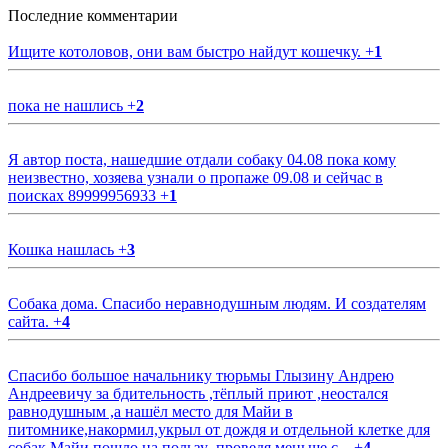
Последние комментарии
Ищите котоловов, они вам быстро найдут кошечку.
+
1
пока не нашлись
+
2
Я автор поста, нашедшие отдали собаку 04.08 пока кому
неизвестно, хозяева узнали о пропаже 09.08 и сейчас в
поисках 89999956933
+
1
Кошка нашлась
+
3
Собака дома. Спасибо неравнодушным людям. И создателям
сайта.
+
4
Спасибо большое начальнику тюрьмы Глызину Андрею
Андреевичу за бдительность ,тёплый приют ,неостался
равнодушным ,а нашёл место для Майи в
питомнике,накормил,укрыл от дождя и отдельной клетке для
собак.Майи пошло на пользу ,проведя меньше с...
+
4