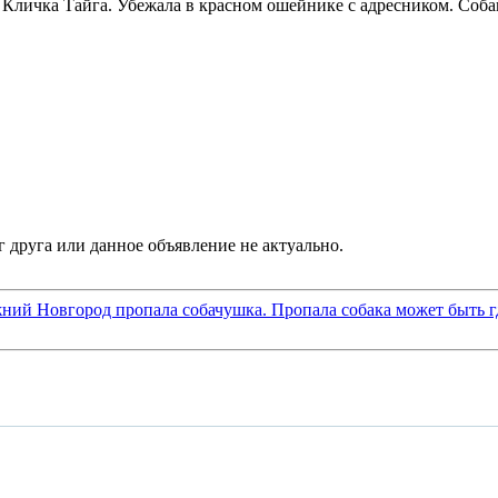
Кличка Тайга. Убежала в красном ошейнике с адресником. Собак
жний Новгород пропала собачушка. Пропала собака может быть