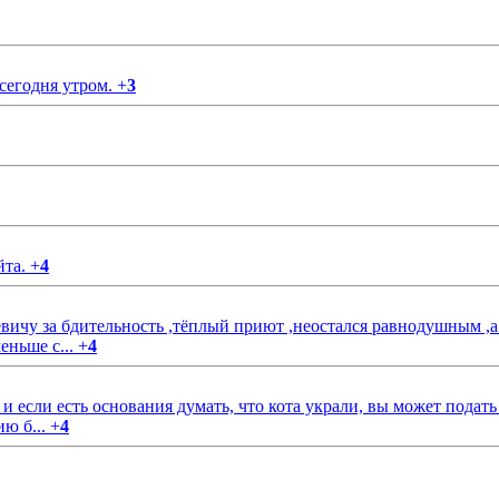
 сегодня утром.
+
3
йта.
+
4
чу за бдительность ,тёплый приют ,неостался равнодушным ,а
еньше с...
+
4
если есть основания думать, что кота украли, вы может подать
ию б...
+
4