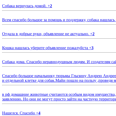
Собака вернулась домой.
+
2
Всем спасибо большое за помощь и поддержку, собака нашлась
Отдала в добрые руки, объявление не актуально.
+
2
Кошка нашлась уберите объявление пожалуйста
+
3
Собака дома. Спасибо неравнодушным людям. И создателям са
Спасибо большое начальнику тюрьмы Глызину Андрею Андрееви
и отдельной клетке для собак.Майи пошло на пользу ,проведя м
в рф домашние животные считаются особым видом имущества, и 
заявлению. Но они не могут просто зайти на частную территор
Нашелся. Спасибо
+
4