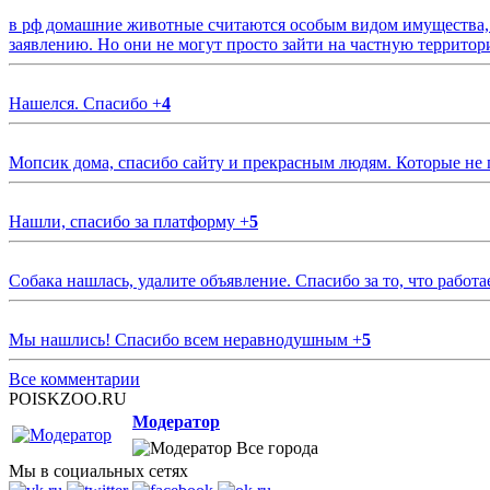
в рф домашние животные считаются особым видом имущества, и 
заявлению. Но они не могут просто зайти на частную территор
Нашелся. Спасибо
+
4
Мопсик дома, спасибо сайту и прекрасным людям. Которые не
Нашли, спасибо за платформу
+
5
Собака нашлась, удалите объявление. Спасибо за то, что работа
Мы нашлись! Спасибо всем неравнодушным
+
5
Все комментарии
POISKZOO.RU
Модератор
Все города
Мы в социальных сетях