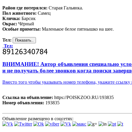
Район где потерялся:
Старая Гальянка.
Пол животного:
Самец
Кличка:
Барсик
Окрас:
Чёрный
Особые приметы:
Маленькое белое пятнышко на шее.
Тел:
Тел:
ВНИМАНИЕ! Автор объявления специально усложни
и не получать более звонков когда поиски заверш
Вместо того чтобы указывать номер телефона, укажите ссылк
Ссылка на объявление:
https://POISKZOO.RU/193835
Номер объявления:
193835
Объявление размещено в соцсетях: