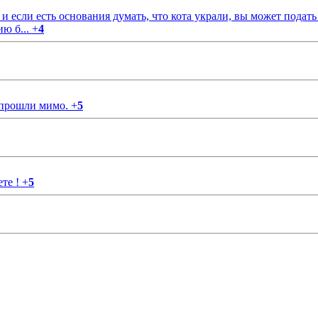
если есть основания думать, что кота украли, вы может подать
ию б...
+
4
 прошли мимо.
+
5
ете !
+
5