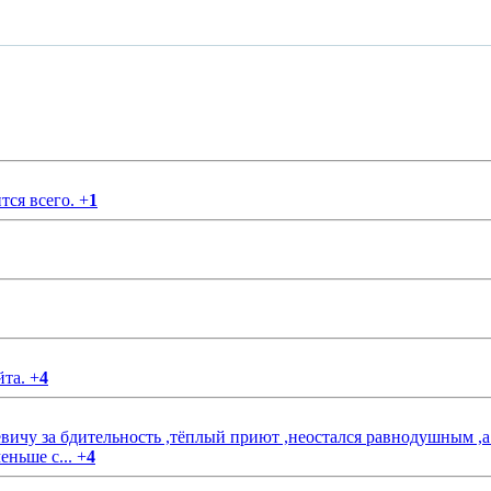
тся всего.
+
1
йта.
+
4
чу за бдительность ,тёплый приют ,неостался равнодушным ,а
еньше с...
+
4