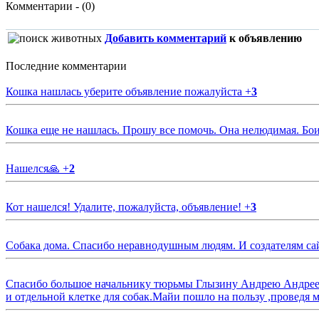
Комментарии - (0)
Добавить комментарий
к объявлению
Последние комментарии
Кошка нашлась уберите объявление пожалуйста
+
3
Кошка еще не нашлась. Прошу все помочь. Она нелюдимая. Бои
Нашелся🙏
+
2
Кот нашелся! Удалите, пожалуйста, объявление!
+
3
Собака дома. Спасибо неравнодушным людям. И создателям са
Спасибо большое начальнику тюрьмы Глызину Андрею Андрееви
и отдельной клетке для собак.Майи пошло на пользу ,проведя м