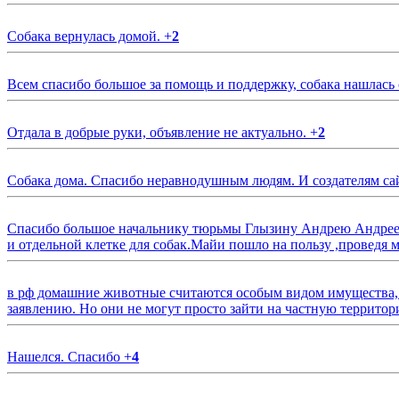
Собака вернулась домой.
+
2
Всем спасибо большое за помощь и поддержку, собака нашлась
Отдала в добрые руки, объявление не актуально.
+
2
Собака дома. Спасибо неравнодушным людям. И создателям са
Спасибо большое начальнику тюрьмы Глызину Андрею Андрееви
и отдельной клетке для собак.Майи пошло на пользу ,проведя м
в рф домашние животные считаются особым видом имущества, и 
заявлению. Но они не могут просто зайти на частную территор
Нашелся. Спасибо
+
4