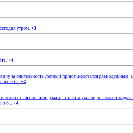
 сегодня утром.
+
3
йта.
+
4
чу за бдительность ,тёплый приют ,неостался равнодушным ,а
еньше с...
+
4
если есть основания думать, что кота украли, вы может подать
ию б...
+
4