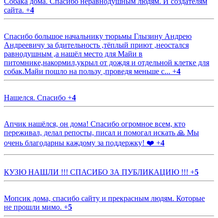
Собака дома. Спасибо неравнодушным людям. И создателям
сайта.
+
4
Спасибо большое начальнику тюрьмы Глызину Андрею
Андреевичу за бдительность ,тёплый приют ,неостался
равнодушным ,а нашёл место для Майи в
питомнике,накормил,укрыл от дождя и отдельной клетке для
собак.Майи пошло на пользу ,проведя меньше с...
+
4
Нашелся. Спасибо
+
4
Апчик нашёлся, он дома! Спасибо огромное всем, кто
переживал, делал репосты, писал и помогал искать 🙏 Мы
очень благодарны каждому за поддержку! ❤️
+
4
КУЗЮ НАШЛИ !!! СПАСИБО ЗА ПУБЛИКАЦИЮ !!!
+
5
Мопсик дома, спасибо сайту и прекрасным людям. Которые
не прошли мимо.
+
5