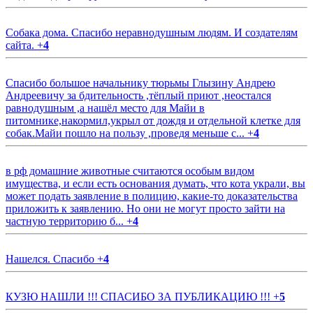
Собака дома. Спасибо неравнодушным людям. И создателям
сайта.
+
4
Спасибо большое начальнику тюрьмы Глызину Андрею
Андреевичу за бдительность ,тёплый приют ,неостался
равнодушным ,а нашёл место для Майи в
питомнике,накормил,укрыл от дождя и отдельной клетке для
собак.Майи пошло на пользу ,проведя меньше с...
+
4
в рф домашние животные считаются особым видом
имущества, и если есть основания думать, что кота украли, вы
может подать заявление в полицию, какие-то доказательства
приложить к заявлению. Но они не могут просто зайти на
частную территорию б...
+
4
Нашелся. Спасибо
+
4
КУЗЮ НАШЛИ !!! СПАСИБО ЗА ПУБЛИКАЦИЮ !!!
+
5