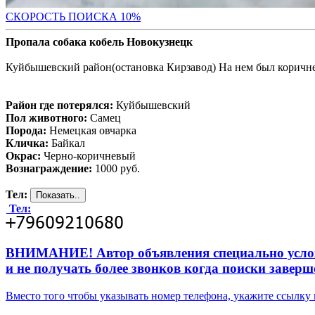
С
КОРОСТЬ ПОИСКА 10%
Пропала собака кобель Новокузнецк
Куйбышевский район(остановка Кирзавод) На нем был корич
Район где потерялся:
Куйбышевский
Пол животного:
Самец
Порода:
Немецкая овчарка
Кличка:
Байкал
Окрас:
Черно-коричневый
Вознаграждение:
1000 руб.
Тел:
Тел:
ВНИМАНИЕ! Автор объявления специально усложни
и не получать более звонков когда поиски заверш
Вместо того чтобы указывать номер телефона, укажите ссылк