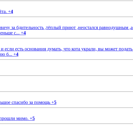
йта.
+
4
чу за бдительность ,тёплый приют ,неостался равнодушным ,а
еньше с...
+
4
если есть основания думать, что кота украли, вы может подать
ию б...
+
4
ольшое спасибо за помощь
+
5
 прошли мимо.
+
5