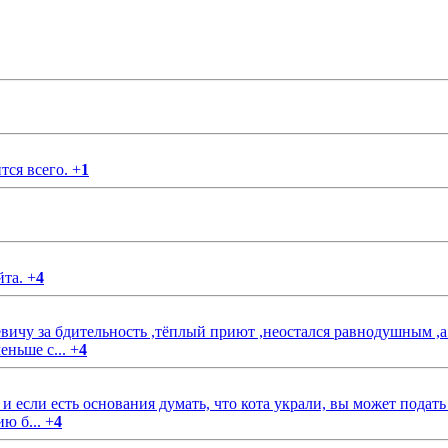
тся всего.
+
1
йта.
+
4
чу за бдительность ,тёплый приют ,неостался равнодушным ,а
еньше с...
+
4
если есть основания думать, что кота украли, вы может подать
ию б...
+
4