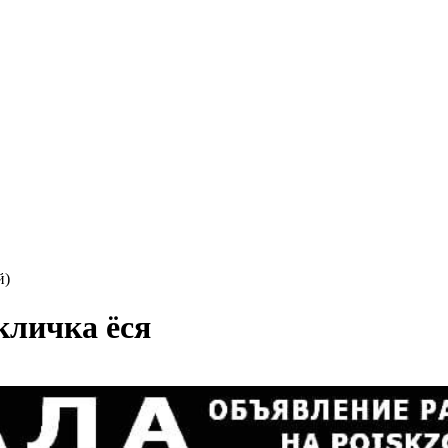
й)
кличка ёся