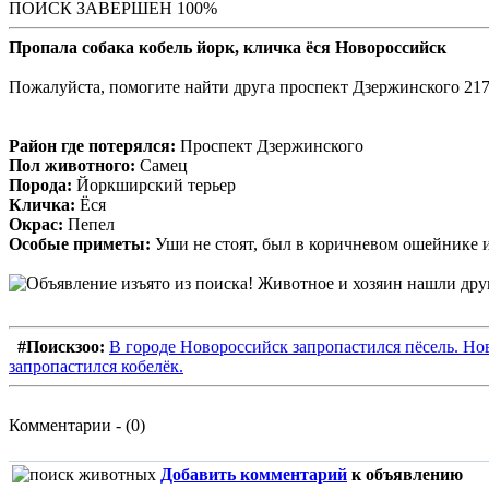
ПОИСК ЗАВЕРШЕН 100%
Пропала собака кобель йорк, кличка ёся Новороссийск
Пожалуйста, помогите найти друга проспект Дзержинского 21
Район где потерялся:
Проспект Дзержинского
Пол животного:
Самец
Порода:
Йоркширский терьер
Кличка:
Ёся
Окрас:
Пепел
Особые приметы:
Уши не стоят, был в коричневом ошейнике 
#Поискзоо:
В городе Новороссийск запропастился пёсель. Но
запропастился кобелёк.
Комментарии - (0)
Добавить комментарий
к объявлению