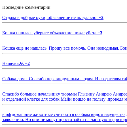
Последние комментарии
Отдала в добрые руки, объявление не актуально.
+
2
Кошка нашлась уберите объявление пожалуйста
+
3
Кошка еще не нашлась. Прошу все помочь. Она нелюдимая. Бои
Нашелся🙏
+
2
Собака дома. Спасибо неравнодушным людям. И создателям са
Спасибо большое начальнику тюрьмы Глызину Андрею Андрееви
и отдельной клетке для собак.Майи пошло на пользу ,проведя м
в рф домашние животные считаются особым видом имущества, и 
заявлению. Но они не могут просто зайти на частную территор