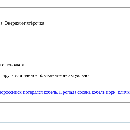
7а. Энерджи/пятёрочка
и с поводком
вороссийск потерялся кобель. Пропала собака кобель йорк, клич