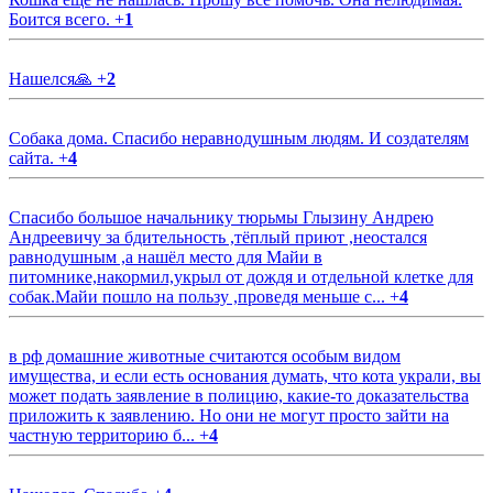
Боится всего.
+
1
Нашелся🙏
+
2
Собака дома. Спасибо неравнодушным людям. И создателям
сайта.
+
4
Спасибо большое начальнику тюрьмы Глызину Андрею
Андреевичу за бдительность ,тёплый приют ,неостался
равнодушным ,а нашёл место для Майи в
питомнике,накормил,укрыл от дождя и отдельной клетке для
собак.Майи пошло на пользу ,проведя меньше с...
+
4
в рф домашние животные считаются особым видом
имущества, и если есть основания думать, что кота украли, вы
может подать заявление в полицию, какие-то доказательства
приложить к заявлению. Но они не могут просто зайти на
частную территорию б...
+
4