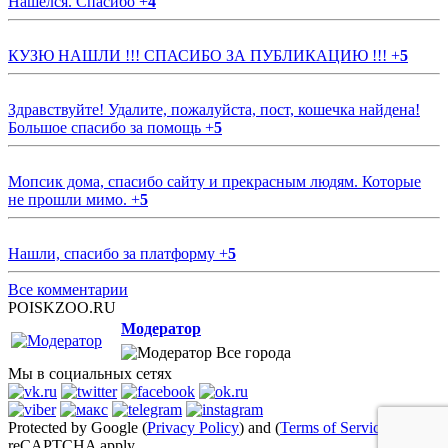
Нашелся. Спасибо
+
4
КУЗЮ НАШЛИ !!! СПАСИБО ЗА ПУБЛИКАЦИЮ !!!
+
5
Здравствуйте! Удалите, пожалуйста, пост, кошечка найдена!
Большое спасибо за помощь
+
5
Мопсик дома, спасибо сайту и прекрасным людям. Которые
не прошли мимо.
+
5
Нашли, спасибо за платформу
+
5
Все комментарии
POISKZOO.RU
Модератор
Все города
Мы в социальных сетях
Protected by Google (
Privacy Policy
) and (
Terms of Service
)
reCAPTCHA apply.