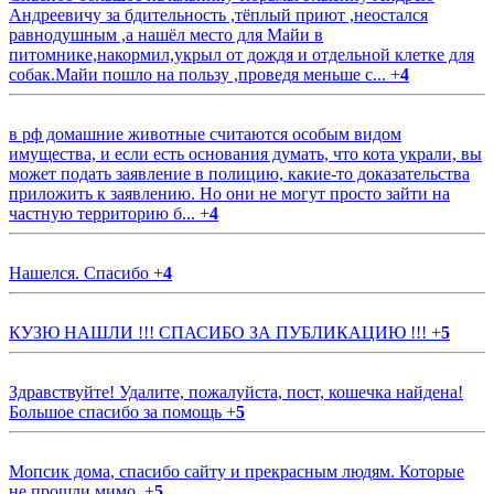
Андреевичу за бдительность ,тёплый приют ,неостался
равнодушным ,а нашёл место для Майи в
питомнике,накормил,укрыл от дождя и отдельной клетке для
собак.Майи пошло на пользу ,проведя меньше с...
+
4
в рф домашние животные считаются особым видом
имущества, и если есть основания думать, что кота украли, вы
может подать заявление в полицию, какие-то доказательства
приложить к заявлению. Но они не могут просто зайти на
частную территорию б...
+
4
Нашелся. Спасибо
+
4
КУЗЮ НАШЛИ !!! СПАСИБО ЗА ПУБЛИКАЦИЮ !!!
+
5
Здравствуйте! Удалите, пожалуйста, пост, кошечка найдена!
Большое спасибо за помощь
+
5
Мопсик дома, спасибо сайту и прекрасным людям. Которые
не прошли мимо.
+
5