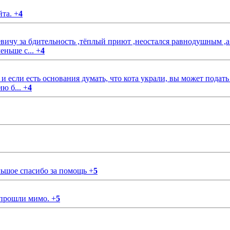
йта.
+
4
чу за бдительность ,тёплый приют ,неостался равнодушным ,а
еньше с...
+
4
если есть основания думать, что кота украли, вы может подать
ию б...
+
4
ольшое спасибо за помощь
+
5
 прошли мимо.
+
5