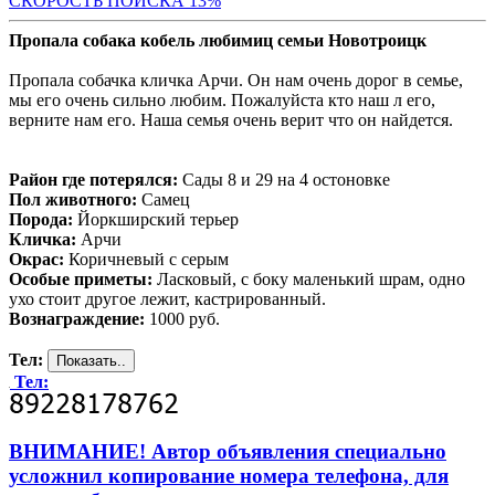
СК
ОРОСТЬ ПОИСКА 13%
Пропала собака кобель любимиц семьи Новотроицк
Пропала собачка кличка Арчи. Он нам очень дорог в семье,
мы его очень сильно любим. Пожалуйста кто наш л его,
верните нам его. Наша семья очень верит что он найдется.
Район где потерялся:
Сады 8 и 29 на 4 остоновке
Пол животного:
Самец
Порода:
Йоркширский терьер
Кличка:
Арчи
Окрас:
Коричневый с серым
Особые приметы:
Ласковый, с боку маленький шрам, одно
ухо стоит другое лежит, кастрированный.
Вознаграждение:
1000 руб.
Тел:
Тел:
ВНИМАНИЕ! Автор объявления специально
усложнил копирование номера телефона, для