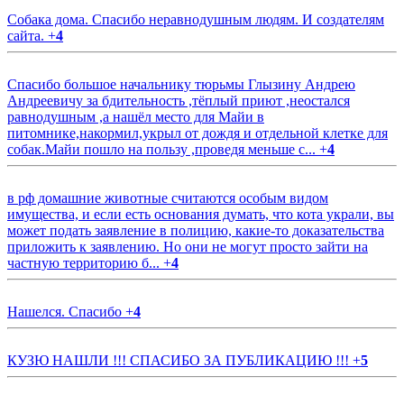
Собака дома. Спасибо неравнодушным людям. И создателям
сайта.
+
4
Спасибо большое начальнику тюрьмы Глызину Андрею
Андреевичу за бдительность ,тёплый приют ,неостался
равнодушным ,а нашёл место для Майи в
питомнике,накормил,укрыл от дождя и отдельной клетке для
собак.Майи пошло на пользу ,проведя меньше с...
+
4
в рф домашние животные считаются особым видом
имущества, и если есть основания думать, что кота украли, вы
может подать заявление в полицию, какие-то доказательства
приложить к заявлению. Но они не могут просто зайти на
частную территорию б...
+
4
Нашелся. Спасибо
+
4
КУЗЮ НАШЛИ !!! СПАСИБО ЗА ПУБЛИКАЦИЮ !!!
+
5