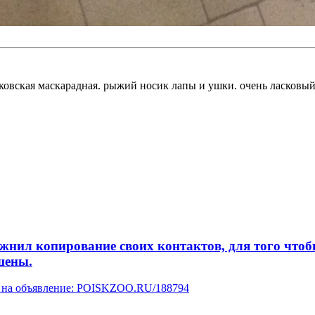
овская маскарадная. рыжий носик лапы и ушки. очень ласковый,
л копирование своих контактов, для того чтобы 
шены.
ку на объявление: POISKZOO.RU/188794