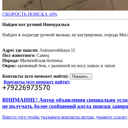
С
КОРОСТЬ ПОИСКА 10%
Найден кот ручной Новоуральск
Найден в подъезде ручной малыш, не кастрирован, порода Моск
Адрес где нашли:
Autozavodskaya 11
Пол животного:
Самец
Порода:
Мальтийская болонка
Окрас:
кремовый беж, с рыжиной на носу ушках и лапах
Контакты (кто поможет найти):
Контакты (кто поможет найти):
ВНИМАНИЕ! Автор объявления специально усложни
не получать более сообщений когда поиски завер
Вместо того чтобы указывать контакты автора, укажите ссыл