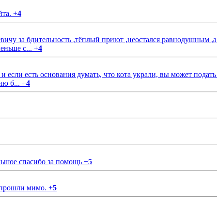
йта.
+
4
чу за бдительность ,тёплый приют ,неостался равнодушным ,а
еньше с...
+
4
если есть основания думать, что кота украли, вы может подать
ию б...
+
4
ольшое спасибо за помощь
+
5
 прошли мимо.
+
5