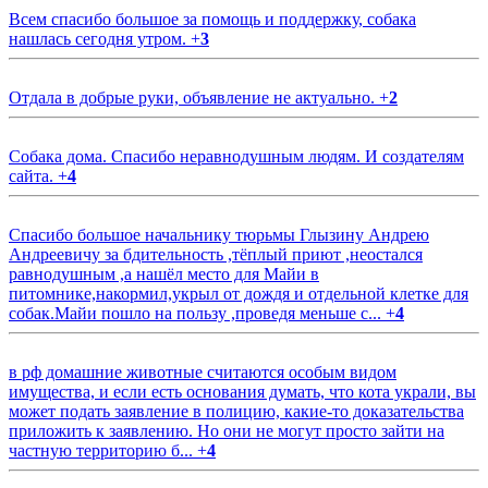
Всем спасибо большое за помощь и поддержку, собака
нашлась сегодня утром.
+
3
Отдала в добрые руки, объявление не актуально.
+
2
Собака дома. Спасибо неравнодушным людям. И создателям
сайта.
+
4
Спасибо большое начальнику тюрьмы Глызину Андрею
Андреевичу за бдительность ,тёплый приют ,неостался
равнодушным ,а нашёл место для Майи в
питомнике,накормил,укрыл от дождя и отдельной клетке для
собак.Майи пошло на пользу ,проведя меньше с...
+
4
в рф домашние животные считаются особым видом
имущества, и если есть основания думать, что кота украли, вы
может подать заявление в полицию, какие-то доказательства
приложить к заявлению. Но они не могут просто зайти на
частную территорию б...
+
4