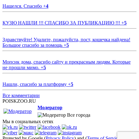
Нашелся. Спасибо
+
4
КУЗЮ НАШЛИ !!! СПАСИБО ЗА ПУБЛИКАЦИЮ !!!
+
5
Здравствуйте! Удалите, пожалуйста, пост, кошечка найдена!
Большое спасибо за помощь
+
5
Мопсик дома, спасибо сайту и прекрасным людям. Которые
не прошли мимо.
+
5
Нашли, спасибо за платформу
+
5
Все комментарии
POISKZOO.RU
Модератор
Все города
Мы в социальных сетях
Protected by Google (
Privacy Policy
) and (
Terms of Service
)