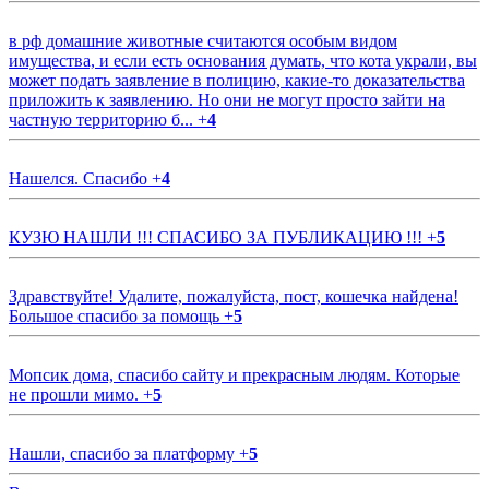
в рф домашние животные считаются особым видом
имущества, и если есть основания думать, что кота украли, вы
может подать заявление в полицию, какие-то доказательства
приложить к заявлению. Но они не могут просто зайти на
частную территорию б...
+
4
Нашелся. Спасибо
+
4
КУЗЮ НАШЛИ !!! СПАСИБО ЗА ПУБЛИКАЦИЮ !!!
+
5
Здравствуйте! Удалите, пожалуйста, пост, кошечка найдена!
Большое спасибо за помощь
+
5
Мопсик дома, спасибо сайту и прекрасным людям. Которые
не прошли мимо.
+
5
Нашли, спасибо за платформу
+
5