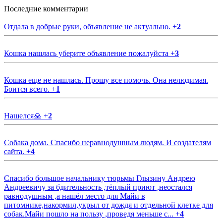
Последние комментарии
Отдала в добрые руки, объявление не актуально.
+
2
Кошка нашлась уберите объявление пожалуйста
+
3
Кошка еще не нашлась. Прошу все помочь. Она нелюдимая.
Боится всего.
+
1
Нашелся🙏
+
2
Собака дома. Спасибо неравнодушным людям. И создателям
сайта.
+
4
Спасибо большое начальнику тюрьмы Глызину Андрею
Андреевичу за бдительность ,тёплый приют ,неостался
равнодушным ,а нашёл место для Майи в
питомнике,накормил,укрыл от дождя и отдельной клетке для
собак.Майи пошло на пользу ,проведя меньше с...
+
4