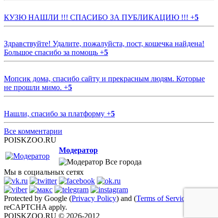
КУЗЮ НАШЛИ !!! СПАСИБО ЗА ПУБЛИКАЦИЮ !!!
+
5
Здравствуйте! Удалите, пожалуйста, пост, кошечка найдена!
Большое спасибо за помощь
+
5
Мопсик дома, спасибо сайту и прекрасным людям. Которые
не прошли мимо.
+
5
Нашли, спасибо за платформу
+
5
Все комментарии
POISKZOO.RU
Модератор
Все города
Мы в социальных сетях
Protected by Google (
Privacy Policy
) and (
Terms of Service
)
reCAPTCHA apply.
POISKZOO.RU © 2026-2012