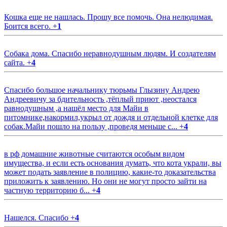
Кошка еще не нашлась. Прошу все помочь. Она нелюдимая.
Боится всего.
+
1
Собака дома. Спасибо неравнодушным людям. И создателям
сайта.
+
4
Спасибо большое начальнику тюрьмы Глызину Андрею
Андреевичу за бдительность ,тёплый приют ,неостался
равнодушным ,а нашёл место для Майи в
питомнике,накормил,укрыл от дождя и отдельной клетке для
собак.Майи пошло на пользу ,проведя меньше с...
+
4
в рф домашние животные считаются особым видом
имущества, и если есть основания думать, что кота украли, вы
может подать заявление в полицию, какие-то доказательства
приложить к заявлению. Но они не могут просто зайти на
частную территорию б...
+
4
Нашелся. Спасибо
+
4