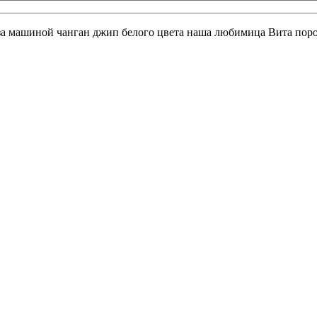
а за машиной чанган джип белого цвета наша любимица Вита поро