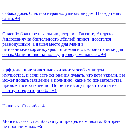
Собака дома. Спасибо неравнодушным людям. И создателям
сайта.
+
4
Спасибо большое начальнику тюрьмы Глызину Андрею
Андреевичу за бдительность ,тёплый приют ,неостался
равнодушным ,а нашёл место для Майи в
питомнике,накормил,укрыл от дождя и отдельной клетке для
собак.Майи пошло на пользу ,проведя меньше с...
+
4
в рф домашние животные считаются особым видом
имущества, и если есть основания думать, что кота украли, вы
может подать заявление в полицию, какие-то доказательства
приложить к заявлению. Но они не могут просто зайти на
частную территорию б...
+
4
Нашелся. Спасибо
+
4
Мопсик дома, спасибо сайту и прекрасным людям. Которые
не прошли мимо.
+
5