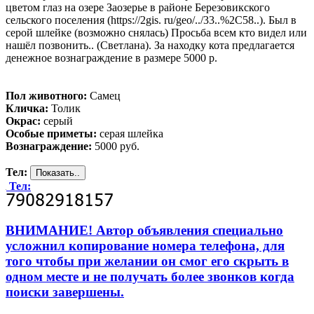
цветом глаз на озере Заозерье в районе Березовикского
сельского поселения (https://2gis. ru/geo/../33..%2C58..). Был в
серой шлейке (возможно снялась) Просьба всем кто видел или
нашёл позвонить.. (Светлана). За находку кота предлагается
денежное вознаграждение в размере 5000 р.
Пол животного:
Самец
Кличка:
Толик
Окрас:
серый
Особые приметы:
серая шлейка
Вознаграждение:
5000 руб.
Тел:
Тел:
ВНИМАНИЕ! Автор объявления специально
усложнил копирование номера телефона, для
того чтобы при желании он смог его скрыть в
одном месте и не получать более звонков когда
поиски завершены.