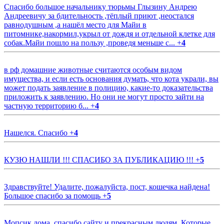
Спасибо большое начальнику тюрьмы Глызину Андрею
Андреевичу за бдительность ,тёплый приют ,неостался
равнодушным ,а нашёл место для Майи в
питомнике,накормил,укрыл от дождя и отдельной клетке для
собак.Майи пошло на пользу ,проведя меньше с...
+
4
в рф домашние животные считаются особым видом
имущества, и если есть основания думать, что кота украли, вы
может подать заявление в полицию, какие-то доказательства
приложить к заявлению. Но они не могут просто зайти на
частную территорию б...
+
4
Нашелся. Спасибо
+
4
КУЗЮ НАШЛИ !!! СПАСИБО ЗА ПУБЛИКАЦИЮ !!!
+
5
Здравствуйте! Удалите, пожалуйста, пост, кошечка найдена!
Большое спасибо за помощь
+
5
Мопсик дома, спасибо сайту и прекрасным людям. Которые