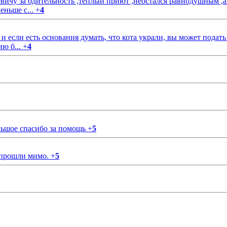
чу за бдительность ,тёплый приют ,неостался равнодушным ,а
еньше с...
+
4
если есть основания думать, что кота украли, вы может подать
ию б...
+
4
ольшое спасибо за помощь
+
5
 прошли мимо.
+
5