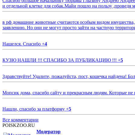
Спасибо большое начальнику тюрьмы Глызину Андрею Андрееви
и отдельной клетке для собак.Майи пошло на пользу ,проведя м
в рф домашние животные считаются особым видом имущества, и 
заявлению. Но они не могут просто зайти на частную территор
Нашелся. Спасибо
+
4
КУЗЮ НАШЛИ !!! СПАСИБО ЗА ПУБЛИКАЦИЮ !!!
+
5
Здравствуйте! Удалите, пожалуйста, пост, кошечка найдена! Б
Мопсик дома, спасибо сайту и прекрасным людям. Которые не
Нашли, спасибо за платформу
+
5
Все комментарии
POISKZOO.RU
Модератор