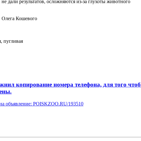
и не дали результатов, осложняются из-за глухоты животного
, Олега Кошевого
я, пугливая
л копирование номера телефона, для того чтобы 
ены.
у на объявление: POISKZOO.RU/193510