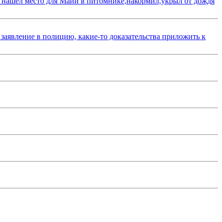
 нашёл место для Майи в питомнике,накормил,укрыл от дождя
 заявление в полицию, какие-то доказательства приложить к