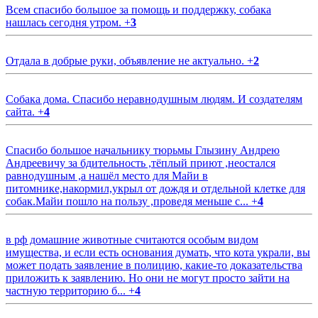
Всем спасибо большое за помощь и поддержку, собака
нашлась сегодня утром.
+
3
Отдала в добрые руки, объявление не актуально.
+
2
Собака дома. Спасибо неравнодушным людям. И создателям
сайта.
+
4
Спасибо большое начальнику тюрьмы Глызину Андрею
Андреевичу за бдительность ,тёплый приют ,неостался
равнодушным ,а нашёл место для Майи в
питомнике,накормил,укрыл от дождя и отдельной клетке для
собак.Майи пошло на пользу ,проведя меньше с...
+
4
в рф домашние животные считаются особым видом
имущества, и если есть основания думать, что кота украли, вы
может подать заявление в полицию, какие-то доказательства
приложить к заявлению. Но они не могут просто зайти на
частную территорию б...
+
4