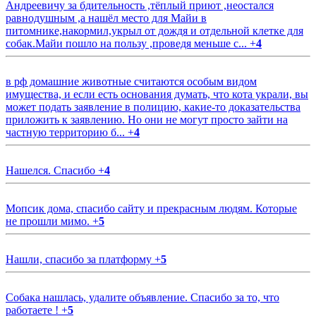
Андреевичу за бдительность ,тёплый приют ,неостался
равнодушным ,а нашёл место для Майи в
питомнике,накормил,укрыл от дождя и отдельной клетке для
собак.Майи пошло на пользу ,проведя меньше с...
+
4
в рф домашние животные считаются особым видом
имущества, и если есть основания думать, что кота украли, вы
может подать заявление в полицию, какие-то доказательства
приложить к заявлению. Но они не могут просто зайти на
частную территорию б...
+
4
Нашелся. Спасибо
+
4
Мопсик дома, спасибо сайту и прекрасным людям. Которые
не прошли мимо.
+
5
Нашли, спасибо за платформу
+
5
Собака нашлась, удалите объявление. Спасибо за то, что
работаете !
+
5