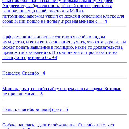
Спасибо большое начальнику тюрьмы Глызину Андрею
Андреевичу за бдительность ,тёплый приют ,неостался
равнодушным ,а нашёл место для Майи в
питомнике,накормил,укрыл от дождя и отдельной клетке для
собак.Майи пошло на пользу ,проведя меньше с...
+
4
в рф домашние животные считаются особым видом
имущества, и если есть основания думать, что кота украли, вы
может подать заявление в полицию, какие-то доказательства
приложить к заявлению. Но они не могут просто зайти на
частную территорию б...
+
4
Нашелся. Спасибо
+
4
Мопсик дома, спасибо сайту и прекрасным людям. Которые
не прошли мимо.
+
5
Нашли, спасибо за платформу
+
5
Собака нашлась, удалите объявление. Спасибо за то, что