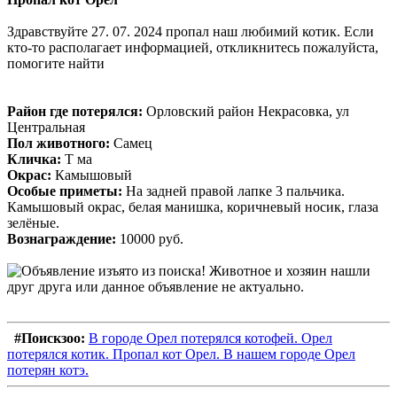
Здравствуйте 27. 07. 2024 пропал наш любимий котик. Если
кто-то располагает информацией, откликнитесь пожалуйста,
помогите найти
Район где потерялся:
Орловский район Некрасовка, ул
Центральная
Пол животного:
Самец
Кличка:
Т ма
Окрас:
Камышовый
Особые приметы:
На задней правой лапке 3 пальчика.
Камышовый окрас, белая манишка, коричневый носик, глаза
зелёные.
Вознаграждение:
10000 руб.
#Поискзоо:
В городе Орел потерялся котофей. Орел
потерялся котик. Пропал кот Орел. В нашем городе Орел
потерян котэ.