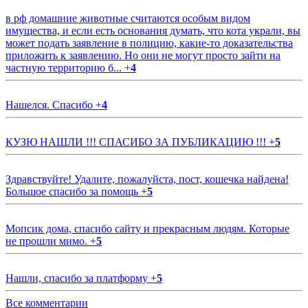
в рф домашние животные считаются особым видом
имущества, и если есть основания думать, что кота украли, вы
может подать заявление в полицию, какие-то доказательства
приложить к заявлению. Но они не могут просто зайти на
частную территорию б...
+
4
Нашелся. Спасибо
+
4
КУЗЮ НАШЛИ !!! СПАСИБО ЗА ПУБЛИКАЦИЮ !!!
+
5
Здравствуйте! Удалите, пожалуйста, пост, кошечка найдена!
Большое спасибо за помощь
+
5
Мопсик дома, спасибо сайту и прекрасным людям. Которые
не прошли мимо.
+
5
Нашли, спасибо за платформу
+
5
Все комментарии