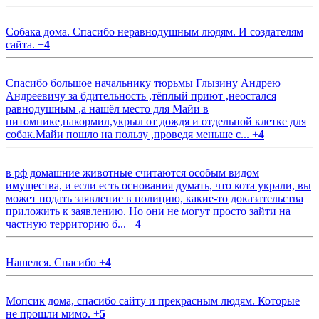
Собака дома. Спасибо неравнодушным людям. И создателям
сайта.
+
4
Спасибо большое начальнику тюрьмы Глызину Андрею
Андреевичу за бдительность ,тёплый приют ,неостался
равнодушным ,а нашёл место для Майи в
питомнике,накормил,укрыл от дождя и отдельной клетке для
собак.Майи пошло на пользу ,проведя меньше с...
+
4
в рф домашние животные считаются особым видом
имущества, и если есть основания думать, что кота украли, вы
может подать заявление в полицию, какие-то доказательства
приложить к заявлению. Но они не могут просто зайти на
частную территорию б...
+
4
Нашелся. Спасибо
+
4
Мопсик дома, спасибо сайту и прекрасным людям. Которые
не прошли мимо.
+
5