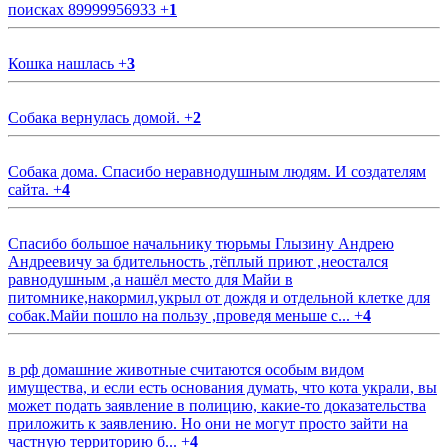
поисках 89999956933
+
1
Кошка нашлась
+
3
Собака вернулась домой.
+
2
Собака дома. Спасибо неравнодушным людям. И создателям
сайта.
+
4
Спасибо большое начальнику тюрьмы Глызину Андрею
Андреевичу за бдительность ,тёплый приют ,неостался
равнодушным ,а нашёл место для Майи в
питомнике,накормил,укрыл от дождя и отдельной клетке для
собак.Майи пошло на пользу ,проведя меньше с...
+
4
в рф домашние животные считаются особым видом
имущества, и если есть основания думать, что кота украли, вы
может подать заявление в полицию, какие-то доказательства
приложить к заявлению. Но они не могут просто зайти на
частную территорию б...
+
4