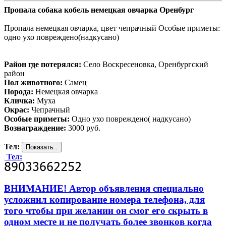
Пропала собака кобель немецкая овчарка Оренбург
Пропала немецкая овчарка, цвет чепрачный Особые приметы:
одно ухо повреждено(надкусано)
Район где потерялся:
Село Воскресеновка, Оренбургский
район
Пол животного:
Самец
Порода:
Немецкая овчарка
Кличка:
Муха
Окрас:
Чепрачный
Особые приметы:
Одно ухо повреждено( надкусано)
Вознаграждение:
3000 руб.
Тел:
Тел:
ВНИМАНИЕ! Автор объявления специально
усложнил копирование номера телефона, для
того чтобы при желании он смог его скрыть в
одном месте и не получать более звонков когда