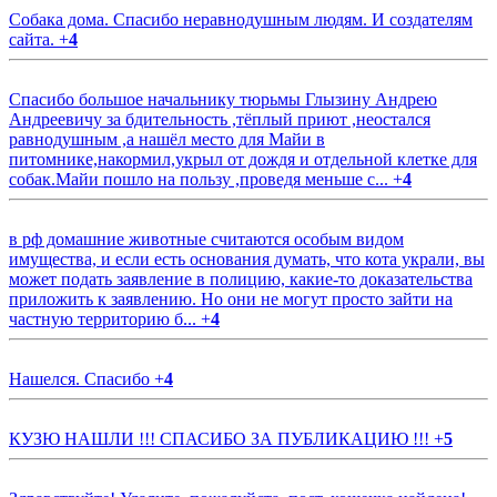
Собака дома. Спасибо неравнодушным людям. И создателям
сайта.
+
4
Спасибо большое начальнику тюрьмы Глызину Андрею
Андреевичу за бдительность ,тёплый приют ,неостался
равнодушным ,а нашёл место для Майи в
питомнике,накормил,укрыл от дождя и отдельной клетке для
собак.Майи пошло на пользу ,проведя меньше с...
+
4
в рф домашние животные считаются особым видом
имущества, и если есть основания думать, что кота украли, вы
может подать заявление в полицию, какие-то доказательства
приложить к заявлению. Но они не могут просто зайти на
частную территорию б...
+
4
Нашелся. Спасибо
+
4
КУЗЮ НАШЛИ !!! СПАСИБО ЗА ПУБЛИКАЦИЮ !!!
+
5