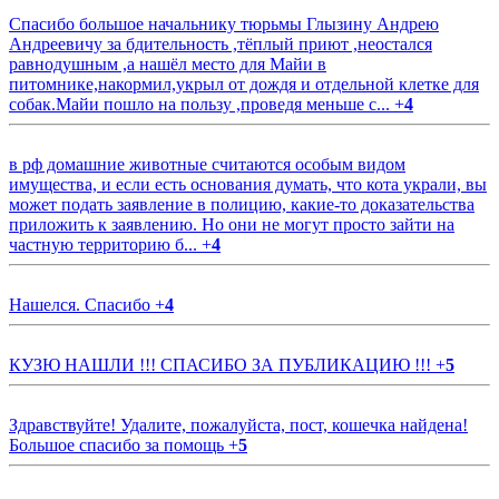
Спасибо большое начальнику тюрьмы Глызину Андрею
Андреевичу за бдительность ,тёплый приют ,неостался
равнодушным ,а нашёл место для Майи в
питомнике,накормил,укрыл от дождя и отдельной клетке для
собак.Майи пошло на пользу ,проведя меньше с...
+
4
в рф домашние животные считаются особым видом
имущества, и если есть основания думать, что кота украли, вы
может подать заявление в полицию, какие-то доказательства
приложить к заявлению. Но они не могут просто зайти на
частную территорию б...
+
4
Нашелся. Спасибо
+
4
КУЗЮ НАШЛИ !!! СПАСИБО ЗА ПУБЛИКАЦИЮ !!!
+
5
Здравствуйте! Удалите, пожалуйста, пост, кошечка найдена!
Большое спасибо за помощь
+
5