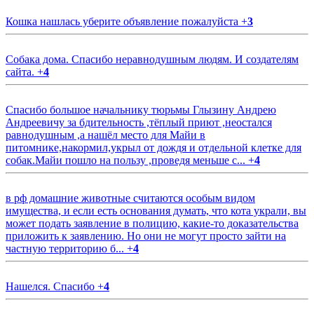
Кошка нашлась уберите объявление пожалуйста
+
3
Собака дома. Спасибо неравнодушным людям. И создателям
сайта.
+
4
Спасибо большое начальнику тюрьмы Глызину Андрею
Андреевичу за бдительность ,тёплый приют ,неостался
равнодушным ,а нашёл место для Майи в
питомнике,накормил,укрыл от дождя и отдельной клетке для
собак.Майи пошло на пользу ,проведя меньше с...
+
4
в рф домашние животные считаются особым видом
имущества, и если есть основания думать, что кота украли, вы
может подать заявление в полицию, какие-то доказательства
приложить к заявлению. Но они не могут просто зайти на
частную территорию б...
+
4
Нашелся. Спасибо
+
4