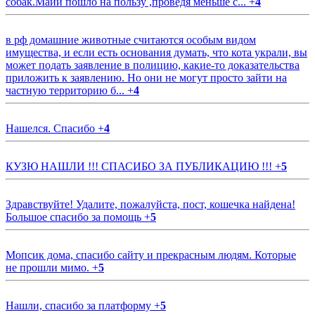
собак.Майи пошло на пользу ,проведя меньше с...
+
4
в рф домашние животные считаются особым видом
имущества, и если есть основания думать, что кота украли, вы
может подать заявление в полицию, какие-то доказательства
приложить к заявлению. Но они не могут просто зайти на
частную территорию б...
+
4
Нашелся. Спасибо
+
4
КУЗЮ НАШЛИ !!! СПАСИБО ЗА ПУБЛИКАЦИЮ !!!
+
5
Здравствуйте! Удалите, пожалуйста, пост, кошечка найдена!
Большое спасибо за помощь
+
5
Мопсик дома, спасибо сайту и прекрасным людям. Которые
не прошли мимо.
+
5
Нашли, спасибо за платформу
+
5