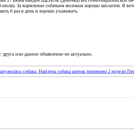
ова 17 июня найден ЩЕНОК (девочка) восточно-европейской овч
 июля). За кормление собачьим молоком хорошо заплатим. В вете
ить 6 раз в день и хорошо ухаживать.
аружилась собака. Найдена собака щенок примерно 2 недели Пер