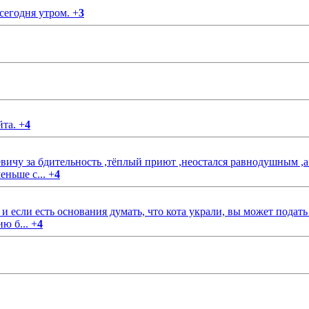
 сегодня утром.
+
3
йта.
+
4
чу за бдительность ,тёплый приют ,неостался равнодушным ,а
еньше с...
+
4
если есть основания думать, что кота украли, вы может подать
ию б...
+
4