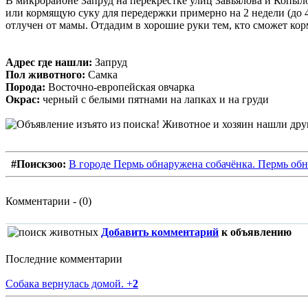
В микрорайоне Запруд на перекрестке улиц Завьялова и Копыл
или кормящую суку для передержки примерно на 2 недели (до 4
отлучен от мамы. Отдадим в хорошие руки тем, кто сможет корм
Адрес где нашли:
Запруд
Пол животного:
Самка
Порода:
Восточно-европейская овчарка
Окрас:
черный с белыми пятнами на лапках и на груди
#Поискзоо:
В городе Пермь обнаружена собачёнка. Пермь обн
Комментарии - (0)
Добавить комментарий
к объявлению
Последние комментарии
Собака вернулась домой.
+
2