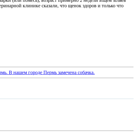
арки (или помесь), возраст примерно 2 недели Ищем хозяев
ринарной клинике сказали, что щенок здоров и только что
мь. В нашем городе Пермь замечена собачка.