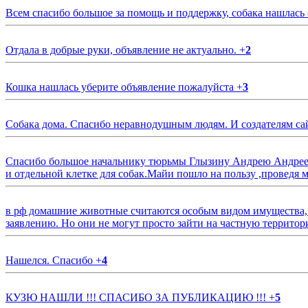
Всем спасибо большое за помощь и поддержку, собака нашлась
Отдала в добрые руки, объявление не актуально.
+
2
Кошка нашлась уберите объявление пожалуйста
+
3
Собака дома. Спасибо неравнодушным людям. И создателям са
Спасибо большое начальнику тюрьмы Глызину Андрею Андрееви
и отдельной клетке для собак.Майи пошло на пользу ,проведя м
в рф домашние животные считаются особым видом имущества, и 
заявлению. Но они не могут просто зайти на частную территор
Нашелся. Спасибо
+
4
КУЗЮ НАШЛИ !!! СПАСИБО ЗА ПУБЛИКАЦИЮ !!!
+
5