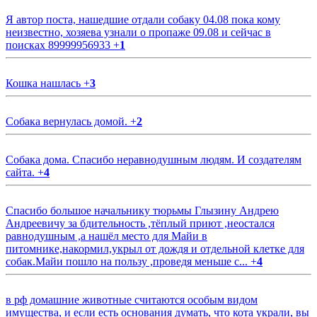
Я автор поста, нашедшие отдали собаку 04.08 пока кому
неизвестно, хозяева узнали о пропаже 09.08 и сейчас в
поисках 89999956933
+
1
Кошка нашлась
+
3
Собака вернулась домой.
+
2
Собака дома. Спасибо неравнодушным людям. И создателям
сайта.
+
4
Спасибо большое начальнику тюрьмы Глызину Андрею
Андреевичу за бдительность ,тёплый приют ,неостался
равнодушным ,а нашёл место для Майи в
питомнике,накормил,укрыл от дождя и отдельной клетке для
собак.Майи пошло на пользу ,проведя меньше с...
+
4
в рф домашние животные считаются особым видом
имущества, и если есть основания думать, что кота украли, вы