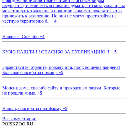
в рф домашние животные считаются особым видом
имущества, и если есть основания думать, что кота украли, вы
может подать заявление в полицию, какие-то доказательства
приложить к заявлению. Но они не могут просто зайти на
частную территорию б...
+
4
Нашелся. Спасибо
+
4
КУЗЮ НАШЛИ !!! СПАСИБО ЗА ПУБЛИКАЦИЮ !!!
+
5
Здравствуйте! Удалите, пожалуйста, пост, кошечка найдена!
Большое спасибо за помощь
+
5
Мопсик дома, спасибо сайту и прекрасным людям. Которые
не прошли мимо.
+
5
Нашли, спасибо за платформу
+
5
Все комментарии
POISKZOO.RU