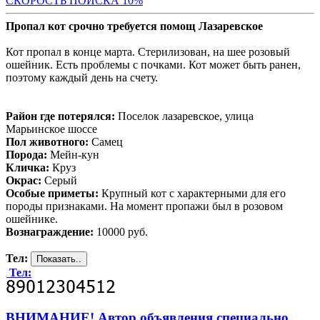
С
КОРОСТЬ ПОИСКА 10%
Пропал кот срочно требуется помощ Лазаревское
Кот пропал в конце марта. Стерилизован, на шее розовый
ошейник. Есть проблемы с почками. Кот может быть ранен,
поэтому каждый день на счету.
Район где потерялся:
Поселок лазаревское, улица
Марьинское шоссе
Пол животного:
Самец
Порода:
Мейн-кун
Кличка:
Круз
Окрас:
Серый
Особые приметы:
Крупный кот с характерными для его
породы признаками. На момент пропажи был в розовом
ошейнике.
Вознаграждение:
10000 руб.
Тел:
Тел:
ВНИМАНИЕ! Автор объявления специально