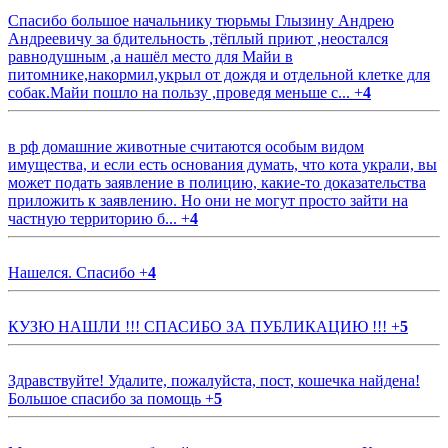
Спасибо большое начальнику тюрьмы Глызину Андрею
Андреевичу за бдительность ,тёплый приют ,неостался
равнодушным ,а нашёл место для Майи в
питомнике,накормил,укрыл от дождя и отдельной клетке для
собак.Майи пошло на пользу ,проведя меньше с...
+
4
в рф домашние животные считаются особым видом
имущества, и если есть основания думать, что кота украли, вы
может подать заявление в полицию, какие-то доказательства
приложить к заявлению. Но они не могут просто зайти на
частную территорию б...
+
4
Нашелся. Спасибо
+
4
КУЗЮ НАШЛИ !!! СПАСИБО ЗА ПУБЛИКАЦИЮ !!!
+
5
Здравствуйте! Удалите, пожалуйста, пост, кошечка найдена!
Большое спасибо за помощь
+
5