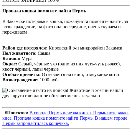
ПОИСК ЗАВЕРШЕН 100%
Пропала кошка помогите найти Пермь
В Закамске потерялась кошка, пожалуйста помогите найти, за
вознаграждение, на фото она посередине, очень скучаем и
переживаем
Район где потерялся:
Кировский р-н микрорайон Закамск
Пол животного:
Самка
Кличка:
Мура
Окрас:
Серый, чёрные ухо (одно из них чуть-чуть рыжее),
хвост чёрный, лапы чёрные
Особые приметы:
Отзывается на свист, и мяуканье котят.
Вознаграждение:
1000 руб.
#Поискзоо:
В городе Пермь исчезла киска. Пермь потерялась
киса. Пропала кошка помогите найти Пермь. В нашем городе
Пермь запропастилась кошечька.