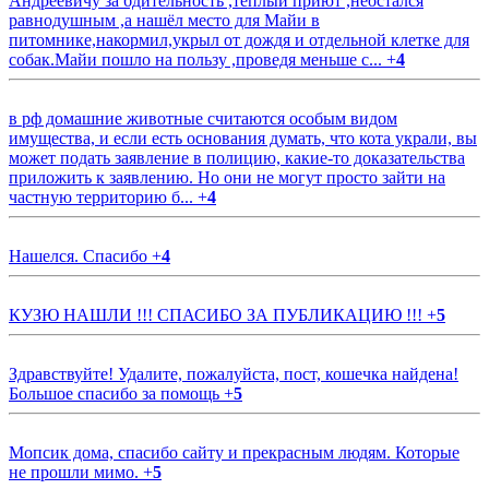
Андреевичу за бдительность ,тёплый приют ,неостался
равнодушным ,а нашёл место для Майи в
питомнике,накормил,укрыл от дождя и отдельной клетке для
собак.Майи пошло на пользу ,проведя меньше с...
+
4
в рф домашние животные считаются особым видом
имущества, и если есть основания думать, что кота украли, вы
может подать заявление в полицию, какие-то доказательства
приложить к заявлению. Но они не могут просто зайти на
частную территорию б...
+
4
Нашелся. Спасибо
+
4
КУЗЮ НАШЛИ !!! СПАСИБО ЗА ПУБЛИКАЦИЮ !!!
+
5
Здравствуйте! Удалите, пожалуйста, пост, кошечка найдена!
Большое спасибо за помощь
+
5
Мопсик дома, спасибо сайту и прекрасным людям. Которые
не прошли мимо.
+
5