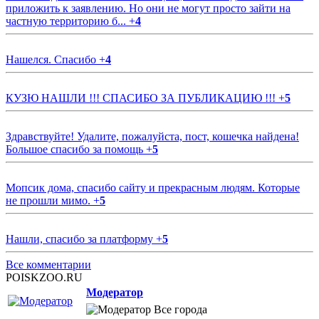
приложить к заявлению. Но они не могут просто зайти на
частную территорию б...
+
4
Нашелся. Спасибо
+
4
КУЗЮ НАШЛИ !!! СПАСИБО ЗА ПУБЛИКАЦИЮ !!!
+
5
Здравствуйте! Удалите, пожалуйста, пост, кошечка найдена!
Большое спасибо за помощь
+
5
Мопсик дома, спасибо сайту и прекрасным людям. Которые
не прошли мимо.
+
5
Нашли, спасибо за платформу
+
5
Все комментарии
POISKZOO.RU
Модератор
Все города