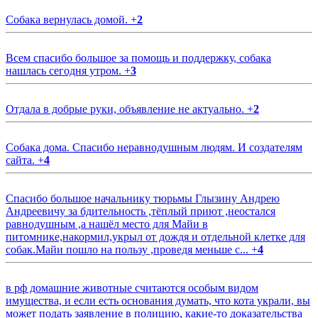
Собака вернулась домой.
+
2
Всем спасибо большое за помощь и поддержку, собака
нашлась сегодня утром.
+
3
Отдала в добрые руки, объявление не актуально.
+
2
Собака дома. Спасибо неравнодушным людям. И создателям
сайта.
+
4
Спасибо большое начальнику тюрьмы Глызину Андрею
Андреевичу за бдительность ,тёплый приют ,неостался
равнодушным ,а нашёл место для Майи в
питомнике,накормил,укрыл от дождя и отдельной клетке для
собак.Майи пошло на пользу ,проведя меньше с...
+
4
в рф домашние животные считаются особым видом
имущества, и если есть основания думать, что кота украли, вы
может подать заявление в полицию, какие-то доказательства