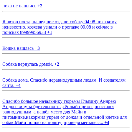
пока не нашлись
+
2
Я автор поста, нашедшие отдали собаку 04.08 пока кому
неизвестно, хозяева узнали о пропаже 09.08 и сейчас в
поисках 89999956933
+
1
Кошка нашлась
+
3
Собака вернулась домой.
+
2
Собака дома. Спасибо неравнодушным людям. И создателям
сайта.
+
4
Спасибо большое начальнику тюрьмы Глызину Андрею
Андреевичу за бдительность ,тёплый приют ,неостался
равнодушным ,а нашёл место для Майи в
питомнике,накормил,укрыл от дождя и отдельной клетке для
собак.Майи пошло на пользу ,проведя меньше с...
+
4