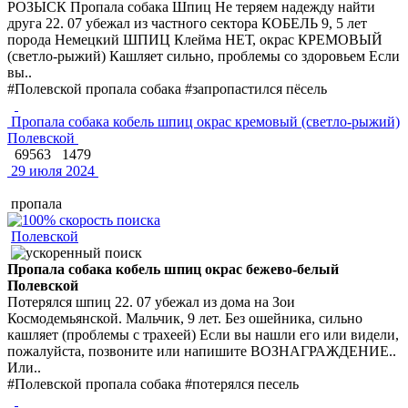
РОЗЫСК Пропала собака Шпиц Не теряем надежду найти
друга 22. 07 убежал из частного сектора КОБЕЛЬ 9, 5 лет
порода Немецкий ШПИЦ Клейма НЕТ, окрас КРЕМОВЫЙ
(светло-рыжий) Кашляет сильно, проблемы со здоровьем Если
вы..
#Полевской пропала собака #запропастился пёсель
Пропала собака кобель шпиц окрас кремовый (светло-рыжий)
Полевской
69563
1479
29 июля 2024
пропала
Полевской
Пропала собака кобель шпиц окрас бежево-белый
Полевской
Потерялся шпиц 22. 07 убежал из дома на Зои
Космодемьянской. Мальчик, 9 лет. Без ошейника, сильно
кашляет (проблемы с трахеей) Если вы нашли его или видели,
пожалуйста, позвоните или напишите ВОЗНАГРАЖДЕНИЕ..
Или..
#Полевской пропала собака #потерялся песель