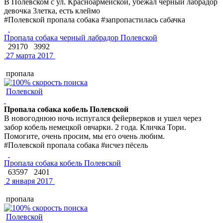
В Полевском с ул. Красноармейской, убежал черный лабрадор
девочка 3летка, есть клеймо
#Полевской пропала собака #запропастилась сабачка
Пропала собака черный лабрадор Полевской
29170
3992
27 марта 2017
пропала
Полевской
Пропала собака кобель Полевской
В новогоднюю ночь испугался фейерверков и ушел через
забор кобель немецкой овчарки. 2 года. Кличка Тори.
Помогите, очень просим, мы его очень любим.
#Полевской пропала собака #исчез пёсель
Пропала собака кобель Полевской
63597
2401
2 января 2017
пропала
Полевской