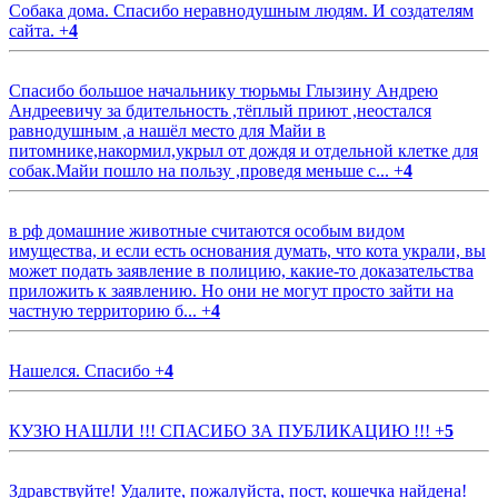
Собака дома. Спасибо неравнодушным людям. И создателям
сайта.
+
4
Спасибо большое начальнику тюрьмы Глызину Андрею
Андреевичу за бдительность ,тёплый приют ,неостался
равнодушным ,а нашёл место для Майи в
питомнике,накормил,укрыл от дождя и отдельной клетке для
собак.Майи пошло на пользу ,проведя меньше с...
+
4
в рф домашние животные считаются особым видом
имущества, и если есть основания думать, что кота украли, вы
может подать заявление в полицию, какие-то доказательства
приложить к заявлению. Но они не могут просто зайти на
частную территорию б...
+
4
Нашелся. Спасибо
+
4
КУЗЮ НАШЛИ !!! СПАСИБО ЗА ПУБЛИКАЦИЮ !!!
+
5
Здравствуйте! Удалите, пожалуйста, пост, кошечка найдена!