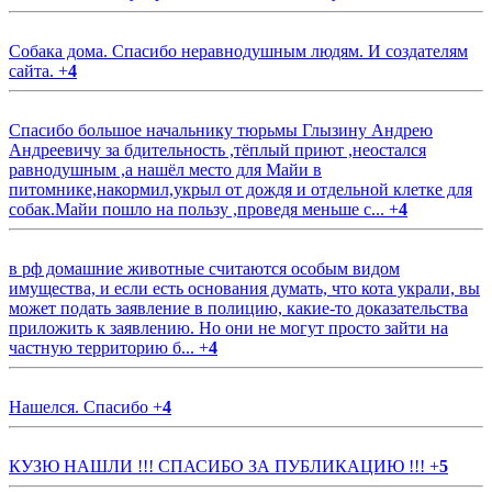
Собака дома. Спасибо неравнодушным людям. И создателям
сайта.
+
4
Спасибо большое начальнику тюрьмы Глызину Андрею
Андреевичу за бдительность ,тёплый приют ,неостался
равнодушным ,а нашёл место для Майи в
питомнике,накормил,укрыл от дождя и отдельной клетке для
собак.Майи пошло на пользу ,проведя меньше с...
+
4
в рф домашние животные считаются особым видом
имущества, и если есть основания думать, что кота украли, вы
может подать заявление в полицию, какие-то доказательства
приложить к заявлению. Но они не могут просто зайти на
частную территорию б...
+
4
Нашелся. Спасибо
+
4
КУЗЮ НАШЛИ !!! СПАСИБО ЗА ПУБЛИКАЦИЮ !!!
+
5