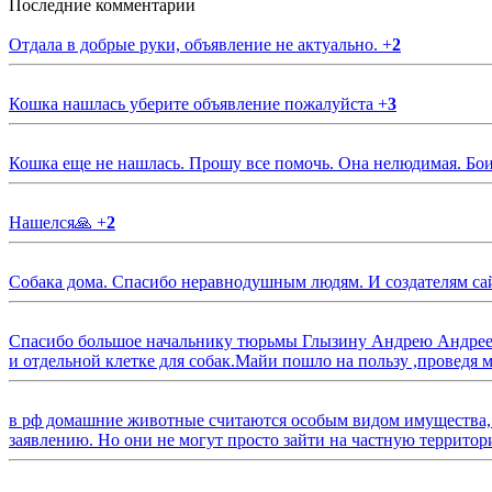
Последние комментарии
Отдала в добрые руки, объявление не актуально.
+
2
Кошка нашлась уберите объявление пожалуйста
+
3
Кошка еще не нашлась. Прошу все помочь. Она нелюдимая. Бои
Нашелся🙏
+
2
Собака дома. Спасибо неравнодушным людям. И создателям са
Спасибо большое начальнику тюрьмы Глызину Андрею Андрееви
и отдельной клетке для собак.Майи пошло на пользу ,проведя м
в рф домашние животные считаются особым видом имущества, и 
заявлению. Но они не могут просто зайти на частную территор