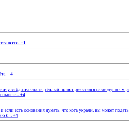
тся всего.
+
1
йта.
+
4
чу за бдительность ,тёплый приют ,неостался равнодушным ,а
еньше с...
+
4
если есть основания думать, что кота украли, вы может подать
ию б...
+
4