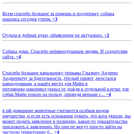
Всем спасибо большое за помощь и поддержку, собака
нашлась сегодня утром.
+
3
Отдала в добрые руки, объявление не актуально.
+
2
Собака дома. Спасибо неравнодушным людям. И создателям
сайта.
+
4
Спасибо большое начальнику тюрьмы Глызину Андрею
Андреевичу за бдительность ,тёплый приют ,неостался
равнодушным ,а нашёл место для Майи в
питомнике,накормил,укрыл от дождя и отдельной клетке для
собак.Майи пошло на пользу ,проведя меньше с...
+
4
в рф домашние животные считаются особым видом
имущества, и если есть основания думать, что кота украли, вы
может подать заявление в полицию, какие-то доказательства
приложить к заявлению. Но они не могут просто зайти на
частную территорию б...
+
4