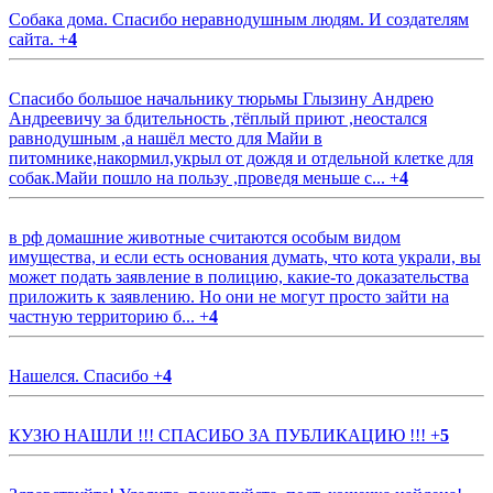
Собака дома. Спасибо неравнодушным людям. И создателям
сайта.
+
4
Спасибо большое начальнику тюрьмы Глызину Андрею
Андреевичу за бдительность ,тёплый приют ,неостался
равнодушным ,а нашёл место для Майи в
питомнике,накормил,укрыл от дождя и отдельной клетке для
собак.Майи пошло на пользу ,проведя меньше с...
+
4
в рф домашние животные считаются особым видом
имущества, и если есть основания думать, что кота украли, вы
может подать заявление в полицию, какие-то доказательства
приложить к заявлению. Но они не могут просто зайти на
частную территорию б...
+
4
Нашелся. Спасибо
+
4
КУЗЮ НАШЛИ !!! СПАСИБО ЗА ПУБЛИКАЦИЮ !!!
+
5