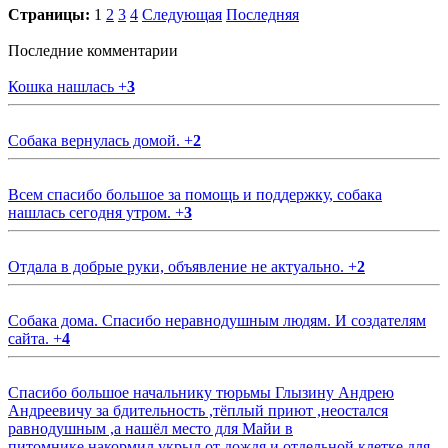
Страницы:
1
2
3
4
Следующая
Последняя
Последние комментарии
Кошка нашлась
+
3
Собака вернулась домой.
+
2
Всем спасибо большое за помощь и поддержку, собака
нашлась сегодня утром.
+
3
Отдала в добрые руки, объявление не актуально.
+
2
Собака дома. Спасибо неравнодушным людям. И создателям
сайта.
+
4
Спасибо большое начальнику тюрьмы Глызину Андрею
Андреевичу за бдительность ,тёплый приют ,неостался
равнодушным ,а нашёл место для Майи в
питомнике,накормил,укрыл от дождя и отдельной клетке для