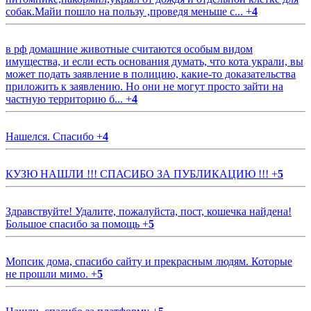
собак.Майи пошло на пользу ,проведя меньше с...
+
4
в рф домашние животные считаются особым видом
имущества, и если есть основания думать, что кота украли, вы
может подать заявление в полицию, какие-то доказательства
приложить к заявлению. Но они не могут просто зайти на
частную территорию б...
+
4
Нашелся. Спасибо
+
4
КУЗЮ НАШЛИ !!! СПАСИБО ЗА ПУБЛИКАЦИЮ !!!
+
5
Здравствуйте! Удалите, пожалуйста, пост, кошечка найдена!
Большое спасибо за помощь
+
5
Мопсик дома, спасибо сайту и прекрасным людям. Которые
не прошли мимо.
+
5