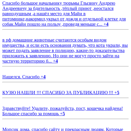
Спасибо большое начальнику тюрьмы Глызину Андрею
Андреевичу за бдительность ,тёплый приют ,неостался
равнодушным ,а нашёл место для Майи в
питомнике,накормил,укрыл от дождя и отдельной клетке для
собак.Майи пошло на пользу ,проведя меньше с...
+
4
в рф домашние животные считаются особым видом
имущества, и если есть основания думать, что кота украли, вы
может подать заявление в полицию, какие-то доказательства
приложить к заявлению. Но они не могут просто зайти на
частную территорию б...
+
4
Нашелся. Спасибо
+
4
КУЗЮ НАШЛИ !!! СПАСИБО ЗА ПУБЛИКАЦИЮ !!!
+
5
Здравствуйте! Удалите, пожалуйста, пост, кошечка найдена!
Большое спасибо за помощь
+
5
Мопсик дома, спасибо сайту и прекрасным людям. Которые