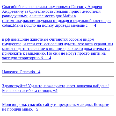
Спасибо большое начальнику тюрьмы Глызину Андрею
Андреевичу за бдительность ,тёплый приют ,неостался
равнодушным ,а нашёл место для Майи в
питомнике,накормил,укрыл от дождя и отдельной клетке для
собак.Майи пошло на пользу ,проведя меньше с...
+
4
в рф домашние животные считаются особым видом
имущества, и если есть основания думать, что кота украли, вы
может подать заявление в полицию, какие-то доказательства
приложить к заявлению. Но они не могут просто зайти на
частную территорию б...
+
4
Нашелся. Спасибо
+
4
Здравствуйте! Удалите, пожалуйста, пост, кошечка найдена!
Большое спасибо за помощь
+
5
Мопсик дома, спасибо сайту и прекрасным людям. Которые
не прошли мимо.
+
5