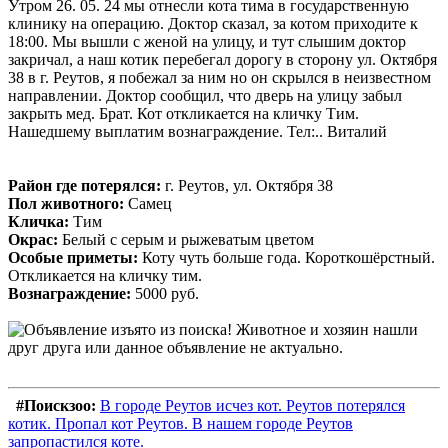
Утром 26. 05. 24 мы отнесли кота тима в государственную
клинику на операцию. Доктор сказал, за котом приходите к
18:00. Мы вышли с женой на улицу, и тут слышим доктор
закричал, а наш котик перебегал дорогу в сторону ул. Октября
38 в г. Реутов, я побежал за ним но он скрылся в неизвестном
направлении. Доктор сообщил, что дверь на улицу забыл
закрыть мед. Брат. Кот откликается на кличку Тим.
Нашедшему выплатим вознаграждение. Тел:.. Виталий
Район где потерялся:
г. Реутов, ул. Октября 38
Пол животного:
Самец
Кличка:
Тим
Окрас:
Белый с серым и рыжеватым цветом
Особые приметы:
Коту чуть больше года. Короткошёрстный.
Откликается на кличку тим.
Вознаграждение:
5000 руб.
#Поискзоо:
В городе Реутов исчез кот. Реутов потерялся
котик. Пропал кот Реутов. В нашем городе Реутов
запропастился коте.