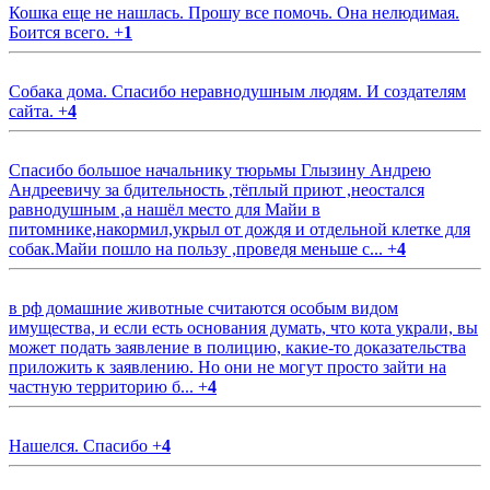
Кошка еще не нашлась. Прошу все помочь. Она нелюдимая.
Боится всего.
+
1
Собака дома. Спасибо неравнодушным людям. И создателям
сайта.
+
4
Спасибо большое начальнику тюрьмы Глызину Андрею
Андреевичу за бдительность ,тёплый приют ,неостался
равнодушным ,а нашёл место для Майи в
питомнике,накормил,укрыл от дождя и отдельной клетке для
собак.Майи пошло на пользу ,проведя меньше с...
+
4
в рф домашние животные считаются особым видом
имущества, и если есть основания думать, что кота украли, вы
может подать заявление в полицию, какие-то доказательства
приложить к заявлению. Но они не могут просто зайти на
частную территорию б...
+
4
Нашелся. Спасибо
+
4