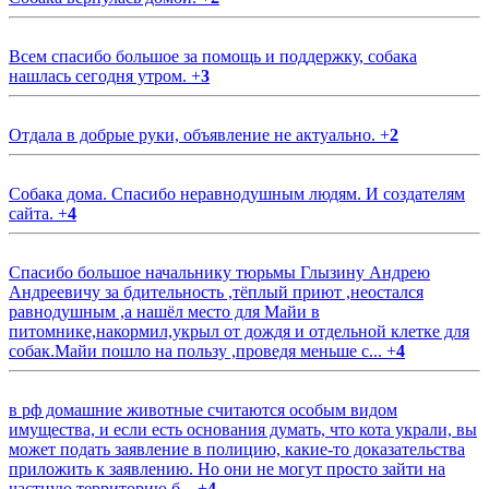
Всем спасибо большое за помощь и поддержку, собака
нашлась сегодня утром.
+
3
Отдала в добрые руки, объявление не актуально.
+
2
Собака дома. Спасибо неравнодушным людям. И создателям
сайта.
+
4
Спасибо большое начальнику тюрьмы Глызину Андрею
Андреевичу за бдительность ,тёплый приют ,неостался
равнодушным ,а нашёл место для Майи в
питомнике,накормил,укрыл от дождя и отдельной клетке для
собак.Майи пошло на пользу ,проведя меньше с...
+
4
в рф домашние животные считаются особым видом
имущества, и если есть основания думать, что кота украли, вы
может подать заявление в полицию, какие-то доказательства
приложить к заявлению. Но они не могут просто зайти на
частную территорию б...
+
4